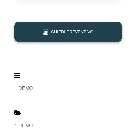
Digitale
Menu
Digitale
Digitale
Digitale
CHIEDI PREVENTIVO
DEMO
DEMO